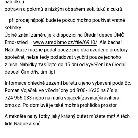
nabídkou
potravin a pokrmů s nízkým obsahem solí, tuků a cukrů.
– při prodej nápojů budete pokud možno používat vratné
kelímky.
Úplné znění záměru je k dispozici na Úřední desce ÚMČ
Brno-střed –
www.stred.brno.cz/file/6910/
. Ale bacha!
Nabídku je možné podat pouze pro oba uvedené prostory
společně, nelze tedy požadovat využití pouze jednoho
z nich. Nabídky zasílejte do 15 dní od vyvěšení na úřední
desce! Čím dřív, tím líp!
Informace ohledně zázemí bufetu a jeho vybavení podá Bc.
Roman Vojáček ve všední dny od 8:00-16:30 na čísle
724 956 033 nebo na mailu vojacek(zavinac)kravihora-
brno.cz. Po domluvě je také možná prohlídka prostor.
A mrkněte na ty fotky, jaký krásný bufet můžete mít! A těch
lidí! Nabídka snů.