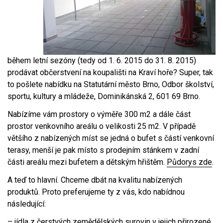
během letní sezóny (tedy od 1. 6. 2015 do 31. 8. 2015)
prodávat občerstvení na koupališti na Kraví hoře? Super, tak
to pošlete nabídku na Statutární město Brno, Odbor školství,
sportu, kultury a mládeže, Dominikánská 2, 601 69 Brno.
Nabízíme vám prostory o výměře 300 m2 a dále část
prostor venkovního areálu o velikosti 25 m2. V případě
většího z nabízených míst se jedná o bufet s částí venkovní
terasy, menší je pak místo s prodejním stánkem v zadní
části areálu mezi bufetem a dětským hřištěm.
Půdorys zde
.
A teď to hlavní. Chceme dbát na kvalitu nabízených
produktů. Proto preferujeme ty z vás, kdo nabídnou
následující:
– jídla z čerstvých zemědělských surovin v jejich přirozené