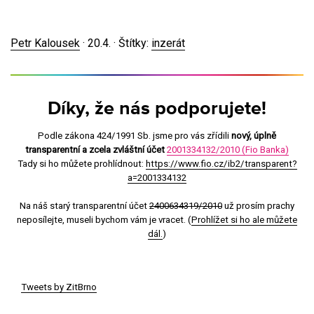
Petr Kalousek
·
20.4.
· Štítky:
inzerát
Díky, že nás podporujete!
Podle zákona 424/1991 Sb. jsme pro vás zřídili
nový, úplně
transparentní a zcela zvláštní účet
2001334132/2010 (Fio Banka)
Tady si ho můžete prohlídnout:
https://www.fio.cz/ib2/transparent?
a=2001334132
Na náš starý transparentní účet
2400634319/2010
už prosím prachy
neposílejte, museli bychom vám je vracet. (
Prohlížet si ho ale můžete
dál.
)
Tweets by ZitBrno