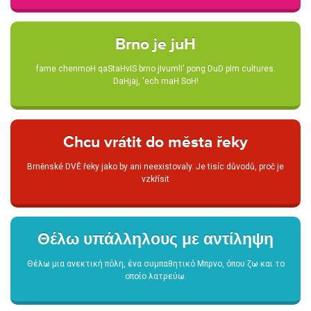
Brno je juH
fame chenmoH qaStaHvIS brno jIvumlI' pong DuD pIm cultures.
DaHjaj, 'ech maH SoH!
Chcu vrátit do města řeky
Brněnské DVĚ řeky jako by ani neexistovaly. Je tisíc důvodů, proč je
vzkřísit
Θέλω υπάλληλους με αντίληψη
Θέλω μια ανεκτική πόλη, ένα συμπαθητικό Μπρνο, όπου ζω και το
οποίο λατρεύω.