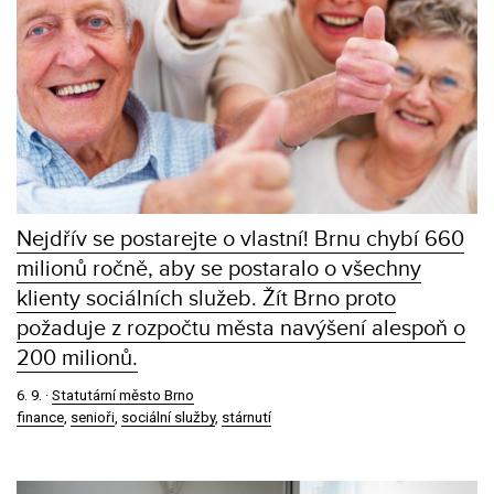
Nejdřív se postarejte o vlastní! Brnu chybí 660
milionů ročně, aby se postaralo o všechny
klienty sociálních služeb. Žít Brno proto
požaduje z rozpočtu města navýšení alespoň o
200 milionů.
6. 9.
·
Statutární město Brno
finance
,
senioři
,
sociální služby
,
stárnutí