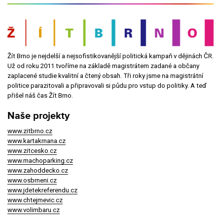
Žít Brno je nejdelší a nejsofistikovanější politická kampaň v dějinách ČR.
Už od roku 2011 tvoříme na základě magistrátem zadané a občany
zaplacené studie kvalitní a čtený obsah. Tři roky jsme na magistrátní
politice parazitovali a připravovali si půdu pro vstup do politiky. A teď
přišel náš čas Žít Brno.
Naše projekty
www.zitbrno.cz
www.kartakrnana.cz
www.zitcesko.cz
www.machoparking.cz
www.zahoddecko.cz
www.osbrneni.cz
www.jdetekreferendu.cz
www.chtejmevic.cz
www.volimbaru.cz