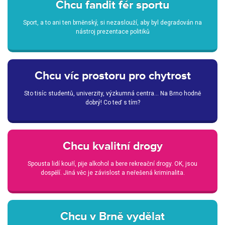
Chcu fandit fér sportu
Sport, a to ani ten brněnský, si nezaslouží, aby byl degradován na
nástroj prezentace politiků
Chcu víc prostoru pro chytrost
Sto tisíc studentů, univerzity, výzkumná centra… Na Brno hodně
dobrý! Co teď s tím?
Chcu kvalitní drogy
Spousta lidí kouří, pije alkohol a bere rekreační drogy. OK, jsou
dospělí. Jiná věc je závislost a neřešená kriminalita.
Chcu v Brně vydělat