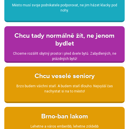
Město musí svoje podnikatele podporovat, ne jim házet klacky pod
nohy.
Chcu tady normálně žít, ne jenom
bydlet
Chceme rozšířit obytný prostor i před dveře bytů. Zabydlených, ne
prázdných bytů!
Chcu veselé seniory
Brzo budem všichni staří. A budem staří dlouho. Nejvyšší čas
nachystat si na to město!
Brno-ban lakom
Lehetne a város emberibb, lehetne zöldebb