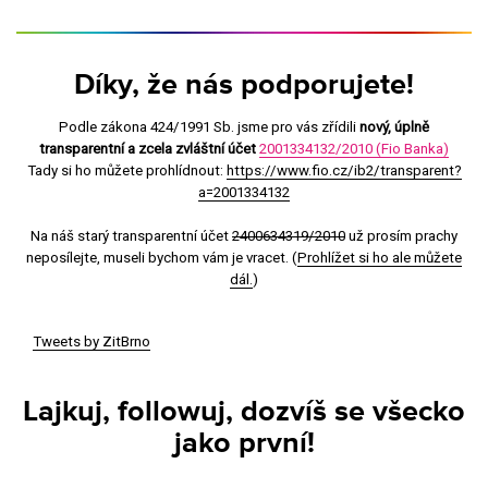
Díky, že nás podporujete!
Podle zákona 424/1991 Sb. jsme pro vás zřídili
nový, úplně
transparentní a zcela zvláštní účet
2001334132/2010 (Fio Banka)
Tady si ho můžete prohlídnout:
https://www.fio.cz/ib2/transparent?
a=2001334132
Na náš starý transparentní účet
2400634319/2010
už prosím prachy
neposílejte, museli bychom vám je vracet. (
Prohlížet si ho ale můžete
dál.
)
Tweets by ZitBrno
Lajkuj, followuj, dozvíš se všecko
jako první!