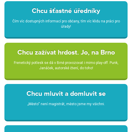
Chcu šťastné úředníky
Čím víc dostupných informací pro občany, tím víc klidu na práci pro
úřady!
Chcu zažívat hrdost. Jo, na Brno
Frenetický potlesk se dá v Brně provozovat i mimo play-off. Punk,
Janáček, autorské čtení, do toho!
Chcu mluvit a domluvit se
„Město“ není magistrát, město jsme my všichni.