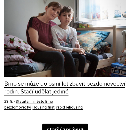
Brno se může do osmi let zbavit bezdomovectví
rodin. Stačí udělat jediné
23. 8.
·
Statutární město Brno
bezdomovectví
,
Housing first
,
rapid rehousing
starší zprávy