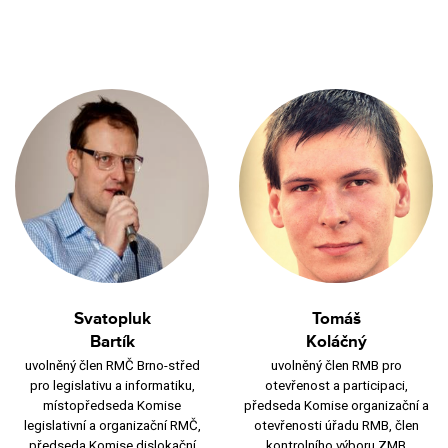
Svatopluk
Tomáš
Bartík
Koláčný
uvolněný člen RMČ Brno-střed
uvolněný člen RMB pro
pro legislativu a informatiku,
otevřenost a participaci,
místopředseda Komise
předseda Komise organizační a
legislativní a organizační RMČ,
otevřenosti úřadu RMB, člen
předseda Komise dislokační
kontrolního výboru ZMB