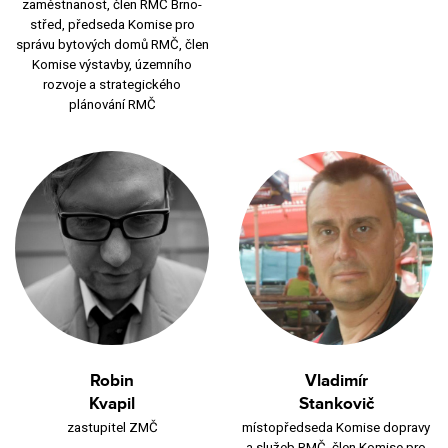
zaměstnanost, člen RMČ Brno-
střed, předseda Komise pro
správu bytových domů RMČ, člen
Komise výstavby, územního
rozvoje a strategického
plánování RMČ
Robin
Vladimír
Kvapil
Stankovič
zastupitel ZMČ
místopředseda Komise dopravy
a služeb RMČ, člen Komise pro