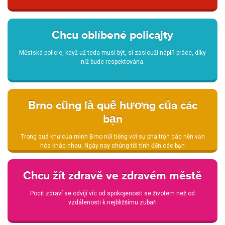
Chcu oblíbené policajty
Městská policie, když už teda musí být, si zaslouží náplň práce, díky
níž bude respektována.
Brno cũng là quê hương của các
bạn
Trong quá khư của mình Brno nổi tiếng với sự pha trộn các nền văn
hóa khác nhau. Ngày nay chúng tôi tính đến các bạn
Chcu žít zdravě ve zdravém městě
Pocit zdraví se odvíjí víc od spokojenosti se životem než od
vzdálenosti k nejbližšímu zubaři