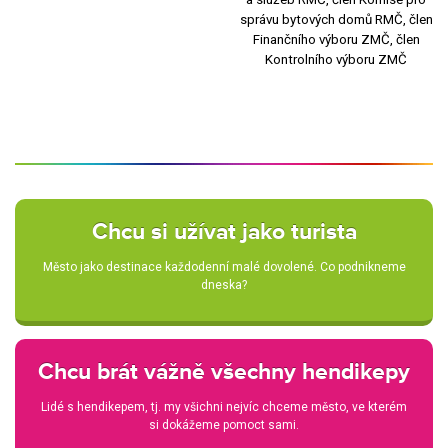
správu bytových domů RMČ, člen
Finančního výboru ZMČ, člen
Kontrolního výboru ZMČ
Chcu si užívat jako turista
Město jako destinace každodenní malé dovolené. Co podnikneme
dneska?
Chcu brát vážně všechny hendikepy
Lidé s hendikepem, tj. my všichni nejvíc chceme město, ve kterém
si dokážeme pomoct sami.