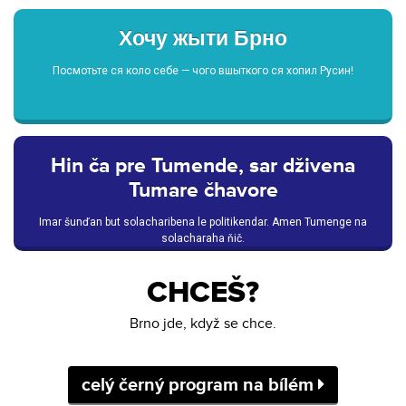
Хочу жыти Брно
Посмотьте ся коло себе — чого вшыткого ся хопил Русин!
Hin ča pre Tumende, sar dživena
Tumare čhavore
Imar šunďan but solacharibena le politikendar. Amen Tumenge na
solacharaha ňič.
CHCEŠ?
Brno jde, když se chce.
celý černý program na bílém