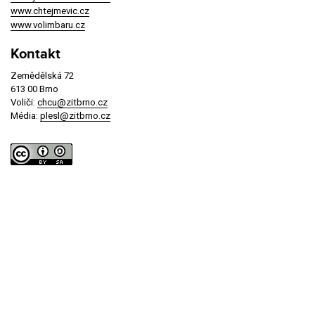
www.chtejmevic.cz
www.volimbaru.cz
Kontakt
Zemědělská 72
613 00 Brno
Voliči:
chcu@zitbrno.cz
Média:
plesl@zitbrno.cz