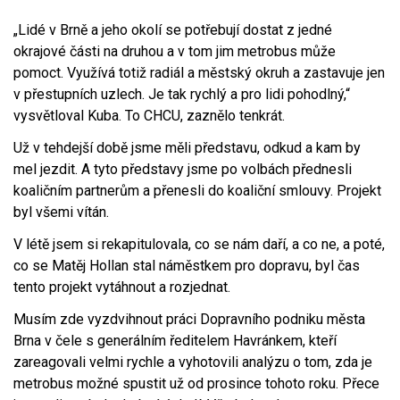
„Lidé v Brně a jeho okolí se potřebují dostat z jedné
okrajové části na druhou a v tom jim metrobus může
pomoct. Využívá totiž radiál a městský okruh a zastavuje jen
v přestupních uzlech. Je tak rychlý a pro lidi pohodlný,“
vysvětloval Kuba. To CHCU, zaznělo tenkrát.
Už v tehdejší době jsme měli představu, odkud a kam by
mel jezdit. A tyto představy jsme po volbách přednesli
koaličním partnerům a přenesli do koaliční smlouvy. Projekt
byl všemi vítán.
V létě jsem si rekapitulovala, co se nám daří, a co ne, a poté,
co se Matěj Hollan stal náměstkem pro dopravu, byl čas
tento projekt vytáhnout a rozjednat.
Musím zde vyzdvihnout práci Dopravního podniku města
Brna v čele s generálním ředitelem Havránkem, kteří
zareagovali velmi rychle a vyhotovili analýzu o tom, zda je
metrobus možné spustit už od prosince tohoto roku. Přece