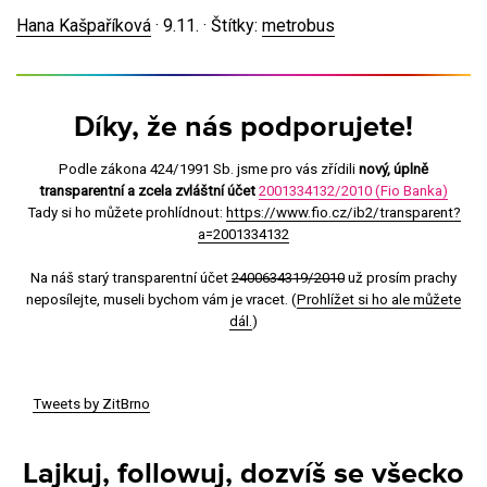
Hana Kašpaříková
·
9.11.
· Štítky:
metrobus
Díky, že nás podporujete!
Podle zákona 424/1991 Sb. jsme pro vás zřídili
nový, úplně
transparentní a zcela zvláštní účet
2001334132/2010 (Fio Banka)
Tady si ho můžete prohlídnout:
https://www.fio.cz/ib2/transparent?
a=2001334132
Na náš starý transparentní účet
2400634319/2010
už prosím prachy
neposílejte, museli bychom vám je vracet. (
Prohlížet si ho ale můžete
dál.
)
Tweets by ZitBrno
Lajkuj, followuj, dozvíš se všecko