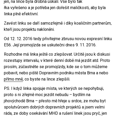
jen, na lince byla drobná úskalí. Vše bylo tak
řka vyřešeno a je potřeba jen dořešit maličkosti, aby byla
linka plně efektivní.
Zavést linku se daří samozřejmě i díky koaličním partnerům,
kteří jsou projektu nakloněni.
Od 12. 12. 2016 tedy přivítejme zbrusu novou expresní linku
E56. Její promojízda se uskutečni dnes 9. 11. 2016.
Rozhodne má linka ještě co zlepšovat. Určitě jsou k diskusi
rozestupy intervalu, v které denní době má jezdit atd. Proto
prosím, zúčastněte se promojízdy, kde se o tom můžeme
pobavit, nebo piště Dopravním podniku města Brna a nebo
přímo mně
, co byste na lince zlepšili.
P.S. I když linka spojuje místa, ve kterých se nepohybuji,
proto s ni zřejmě moc jezdit nebudu – bydlím na
jihovýchodě Brna – přesto mě hřeje u srdce, ze mohu byt
spolutvůrcem dobrých dopravních projektů a jsem velmi
ráda, ze doby osekávání MHD a rušení linek jsou pryč, jen