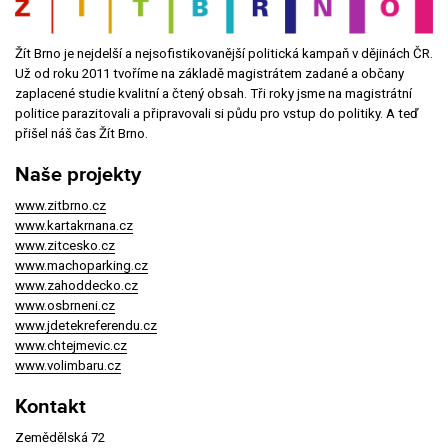
Žít Brno je nejdelší a nejsofistikovanější politická kampaň v dějinách ČR.
Už od roku 2011 tvoříme na základě magistrátem zadané a občany
zaplacené studie kvalitní a čtený obsah. Tři roky jsme na magistrátní
politice parazitovali a připravovali si půdu pro vstup do politiky. A teď
přišel náš čas Žít Brno.
Naše projekty
www.zitbrno.cz
www.kartakrnana.cz
www.zitcesko.cz
www.machoparking.cz
www.zahoddecko.cz
www.osbrneni.cz
www.jdetekreferendu.cz
www.chtejmevic.cz
www.volimbaru.cz
Kontakt
Zemědělská 72