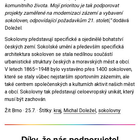
komunitního života. Mojí prioritou je tak podporovat
projekty zaměřené na modernizaci zázemí a vybavení
sokoloven, odpovídající požadavkům 21. století,“
dodává
Doležel.
Sokolovny představují specifické a ojedinělé bohatství
českých zemí. Sokolské umění a především specifická
architektura sokoloven se stala nedílnou součástí
urbanistické struktury českých a moravských měst a obcí.
V letech 1865–1948 bylo vystavěno přes 1400 sokoloven,
které se staly vůbec nejstarším sportovním zázemím, ale
také centrem společenských a kulturních aktivit našich měst
a obcí. Sokolovny tak představují celoevropský unikát, který
musí být zachován.
Žít Brno ·
25.7.
· Štítky:
kraj
,
Michal Doležel
,
sokolovny
Díky, že nás podporujete!