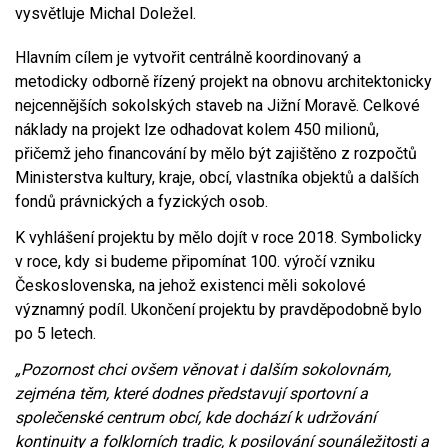
vysvětluje Michal Doležel.
Hlavním cílem je vytvořit centrálně koordinovaný a
metodicky odborně řízený projekt na obnovu architektonicky
nejcennějších sokolských staveb na Jižní Moravě. Celkové
náklady na projekt lze odhadovat kolem 450 milionů,
přičemž jeho financování by mělo být zajištěno z rozpočtů
Ministerstva kultury, kraje, obcí, vlastníka objektů a dalších
fondů právnických a fyzických osob.
K vyhlášení projektu by mělo dojít v roce 2018. Symbolicky
v roce, kdy si budeme připomínat 100. výročí vzniku
Československa, na jehož existenci měli sokolové
významný podíl. Ukončení projektu by pravděpodobně bylo
po 5 letech.
„Pozornost chci ovšem věnovat i dalším sokolovnám,
zejména těm, které dodnes představují sportovní a
společenské centrum obcí, kde dochází k udržování
kontinuity a folklorních tradic, k posilování sounáležitosti a