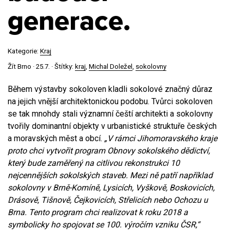
generace.
Kategorie:
Kraj
Žít Brno ·
25.7.
· Štítky:
kraj
,
Michal Doležel
,
sokolovny
Během výstavby sokoloven kladli sokolové značný důraz
na jejich vnější architektonickou podobu. Tvůrci sokoloven
se tak mnohdy stali významní čeští architekti a sokolovny
tvořily dominantní objekty v urbanistické struktuře českých
a moravských měst a obcí.
„V rámci Jihomoravského kraje
proto chci vytvořit program Obnovy sokolského dědictví,
který bude zaměřený na citlivou rekonstrukci 10
nejcennějších sokolských staveb. Mezi ně patří například
sokolovny v Brně-Komíně, Lysicích, Vyškově, Boskovicích,
Drásově, Tišnově, Čejkovicích, Střelicích nebo Ochozu u
Brna. Tento program chci realizovat k roku 2018 a
symbolicky ho spojovat se 100. výročím vzniku ČSR,“