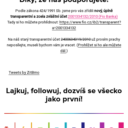
Podle zákona 424/1991 Sb. jsme pro vás zřídili
nový, úplně
transparentní a zcela zvláštní účet
2001334132/2010 (Fio Banka)
Tady si ho můžete prohlídnout:
https://www.fio.cz/ib2/transparent?
a=2001334132
Na náš starý transparentní účet
2400634319/2010
už prosím prachy
neposílejte, museli bychom vám je vracet. (
Prohlížet si ho ale můžete
dál.
)
Tweets by ZitBrno
Lajkuj, followuj, dozvíš se všecko
jako první!