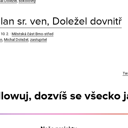
al Doležel
,
sokolovny
lan sr. ven, Doležel dovnitř
·
10. 2.
·
Městská část Brno-střed
an
,
Michal Doležel
,
zastupitel
Tw
ollowuj, dozvíš se všecko j