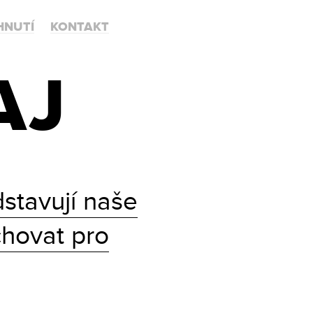
HNUTÍ
KONTAKT
AJ
stavují naše
chovat pro