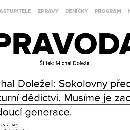
ASTUPITELE
ZPRÁVY
DENÍČKY
PROGRAM
PRAVOD
Štítek:
Michal Doležel
hal Doležel: Sokolovny před
turní dědictví. Musíme je za
oucí generace.
·
25. 7.
·
Kraj