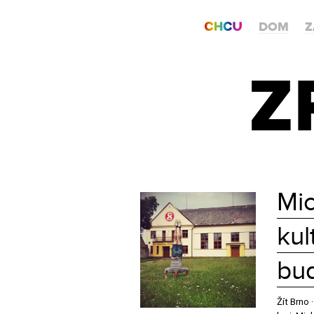
DOM
Z
Z
Mic
kul
bud
Žít Brno 