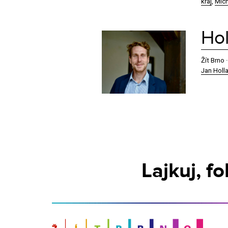
kraj
,
Mich
Hol
Žít Brno 
Jan Holl
Lajkuj, f