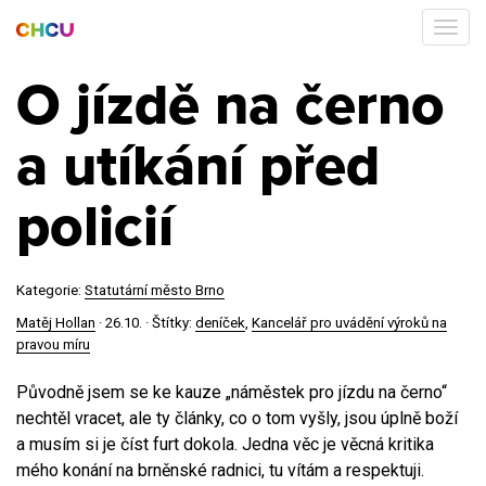
O jízdě na černo
a utíkání před
policií
Kategorie:
Statutární město Brno
Matěj Hollan
·
26.10.
· Štítky:
deníček
,
Kancelář pro uvádění výroků na
pravou míru
Původně jsem se ke kauze „náměstek pro jízdu na černo“
nechtěl vracet, ale ty články, co o tom vyšly, jsou úplně boží
a musím si je číst furt dokola. Jedna věc je věcná kritika
mého konání na brněnské radnici, tu vítám a respektuji.