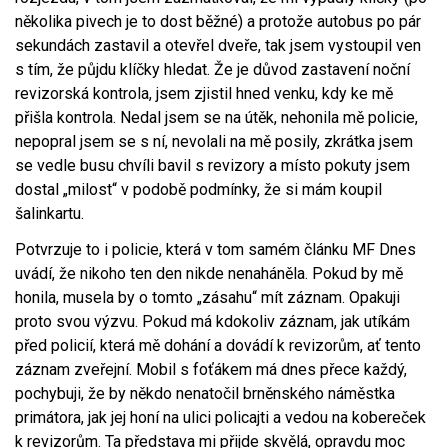
několika pivech je to dost běžné) a protože autobus po pár
sekundách zastavil a otevřel dveře, tak jsem vystoupil ven
s tím, že půjdu klíčky hledat. Že je důvod zastavení noční
revizorská kontrola, jsem zjistil hned venku, kdy ke mě
přišla kontrola. Nedal jsem se na útěk, nehonila mě policie,
nepopral jsem se s ní, nevolali na mě posily, zkrátka jsem
se vedle busu chvíli bavil s revizory a místo pokuty jsem
dostal „milost“ v podobě podmínky, že si mám koupil
šalinkartu.
Potvrzuje to i policie, která v tom samém článku MF Dnes
uvádí, že nikoho ten den nikde nenaháněla. Pokud by mě
honila, musela by o tomto „zásahu“ mít záznam. Opakuji
proto svou výzvu. Pokud má kdokoliv záznam, jak utíkám
před policií, která mě dohání a dovádí k revizorům, ať tento
záznam zveřejní. Mobil s foťákem má dnes přece každý,
pochybuji, že by někdo nenatočil brněnského náměstka
primátora, jak jej honí na ulici policajti a vedou na kobereček
k revizorům. Ta představa mi přijde skvělá, opravdu moc