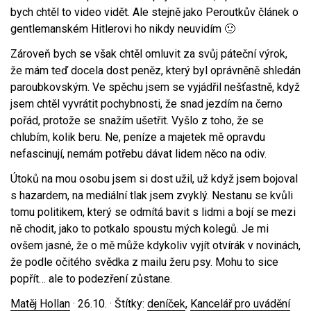
bych chtěl to video vidět. Ale stejně jako Peroutkův článek o
gentlemanském Hitlerovi ho nikdy neuvidím 🙁
Zároveň bych se však chtěl omluvit za svůj páteční výrok,
že mám teď docela dost peněz, který byl oprávněně shledán
paroubkovským. Ve spěchu jsem se vyjádřil nešťastně, když
jsem chtěl vyvrátit pochybnosti, že snad jezdím na černo
pořád, protože se snažím ušetřit. Vyšlo z toho, že se
chlubím, kolik beru. Ne, peníze a majetek mě opravdu
nefascinují, nemám potřebu dávat lidem něco na odiv.
Útoků na mou osobu jsem si dost užil, už když jsem bojoval
s hazardem, na mediální tlak jsem zvyklý. Nestanu se kvůli
tomu politikem, který se odmítá bavit s lidmi a bojí se mezi
ně chodit, jako to potkalo spoustu mých kolegů. Je mi
ovšem jasné, že o mě může kdykoliv vyjít otvírák v novinách,
že podle očitého svědka z mailu žeru psy. Mohu to sice
popřít… ale to podezření zůstane.
Matěj Hollan
·
26.10.
· Štítky:
deníček
,
Kancelář pro uvádění