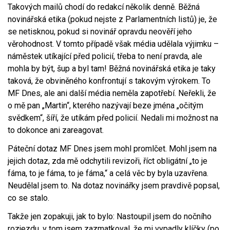
Takových mailů chodí do redakcí několik denně. Běžná
novinářská etika (pokud nejste z Parlamentních listů) je, že
se netisknou, pokud si novinář opravdu neověří jeho
věrohodnost. V tomto případě však média udělala výjimku –
náměstek utíkající před policií, třeba to není pravda, ale
mohla by být, šup a byl tam! Běžná novinářská etika je taky
taková, že obviněného konfrontují s takovým výrokem. To
MF Dnes, ale ani další média neměla zapotřebí. Neřekli, že
o mě pan „Martin“, kterého nazývají beze jména „očitým
svědkem“, šíří, že utíkám před policií. Nedali mi možnost na
to dokonce ani zareagovat.
Páteční dotaz MF Dnes jsem mohl promlčet. Mohl jsem na
jejich dotaz, zda mě odchytili revizoři, říct obligátní „to je
fáma, to je fáma, to je fáma,“ a celá věc by byla uzavřena.
Neudělal jsem to. Na dotaz novinářky jsem pravdivě popsal,
co se stalo.
Takže jen zopakuji, jak to bylo: Nastoupil jsem do nočního
rozjezdu, v tom jsem zazmatkoval, že mi vypadly klíčky (po