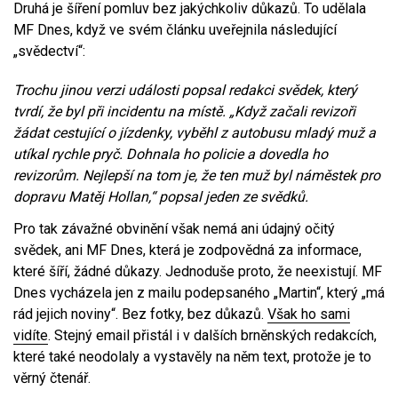
Druhá je šíření pomluv bez jakýchkoliv důkazů. To udělala
MF Dnes, když ve svém článku uveřejnila následující
„svědectví“:
Trochu jinou verzi události popsal redakci svědek, který
tvrdí, že byl při incidentu na místě. „Když začali revizoři
žádat cestující o jízdenky, vyběhl z autobusu mladý muž a
utíkal rychle pryč. Dohnala ho policie a dovedla ho
revizorům. Nejlepší na tom je, že ten muž byl náměstek pro
dopravu Matěj Hollan,“ popsal jeden ze svědků.
Pro tak závažné obvinění však nemá ani údajný očitý
svědek, ani MF Dnes, která je zodpovědná za informace,
které šíří, žádné důkazy. Jednoduše proto, že neexistují. MF
Dnes vycházela jen z mailu podepsaného „Martin“, který „má
rád jejich noviny“. Bez fotky, bez důkazů.
Však ho sami
vidíte
. Stejný email přistál i v dalších brněnských redakcích,
které také neodolaly a vystavěly na něm text, protože je to
věrný čtenář.