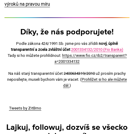
výroků na pravou míru
Díky, že nás podporujete!
Podle zákona 424/1991 Sb. jsme pro vás zřídili
nový, úplně
transparentní a zcela zvláštní účet
2001334132/2010 (Fio Banka)
Tady si ho můžete prohlídnout:
https://www.fio.cz/ib2/transparent?
a=2001334132
Na náš starý transparentní účet
2400634319/2010
už prosím prachy
neposílejte, museli bychom vám je vracet. (
Prohlížet si ho ale můžete
dál.
)
Tweets by ZitBrno
Lajkuj, followuj, dozvíš se všecko