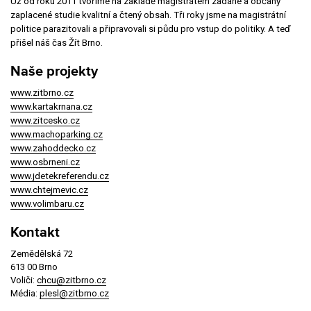
Už od roku 2011 tvoříme na základě magistrátem zadané a občany
zaplacené studie kvalitní a čtený obsah. Tři roky jsme na magistrátní
politice parazitovali a připravovali si půdu pro vstup do politiky. A teď
přišel náš čas Žít Brno.
Naše projekty
www.zitbrno.cz
www.kartakrnana.cz
www.zitcesko.cz
www.machoparking.cz
www.zahoddecko.cz
www.osbrneni.cz
www.jdetekreferendu.cz
www.chtejmevic.cz
www.volimbaru.cz
Kontakt
Zemědělská 72
613 00 Brno
Voliči:
chcu@zitbrno.cz
Média:
plesl@zitbrno.cz