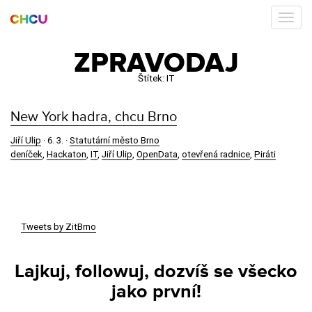
ZPRAVODAJ
Štítek:
IT
New York hadra, chcu Brno
Jiří Ulip
·
6. 3.
·
Statutární město Brno
deníček
,
Hackaton
,
IT
,
Jiří Ulip
,
OpenData
,
otevřená radnice
,
Piráti
Tweets by ZitBrno
Lajkuj, followuj, dozvíš se všecko
jako první!