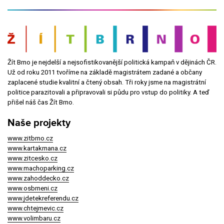
Žít Brno je nejdelší a nejsofistikovanější politická kampaň v dějinách ČR.
Už od roku 2011 tvoříme na základě magistrátem zadané a občany
zaplacené studie kvalitní a čtený obsah. Tři roky jsme na magistrátní
politice parazitovali a připravovali si půdu pro vstup do politiky. A teď
přišel náš čas Žít Brno.
Naše projekty
www.zitbrno.cz
www.kartakrnana.cz
www.zitcesko.cz
www.machoparking.cz
www.zahoddecko.cz
www.osbrneni.cz
www.jdetekreferendu.cz
www.chtejmevic.cz
www.volimbaru.cz