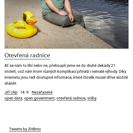
Otevřená radnice
Ať se nám to líbí nebo ne, přehoupli jsme se do druhé dekády 21.
století, což nám krom různých komplikací přináší i nemalé výhody. Díky
internetu jsou teď dostupné informace, které člověk musel dříve složitě
shánět.
Jiří Ulip
·
14. 9.
·
Nezařazené
open data
,
open government
,
otevřená radnice
,
volby
Tweets by ZitBrno