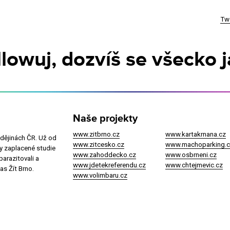
Tw
ollowuj, dozvíš se všecko j
Naše projekty
www.zitbrno.cz
www.kartakrnana.cz
v dějinách ČR. Už od
www.zitcesko.cz
www.machoparking.c
y zaplacené studie
www.zahoddecko.cz
www.osbrneni.cz
parazitovali a
www.jdetekreferendu.cz
www.chtejmevic.cz
as Žít Brno.
www.volimbaru.cz