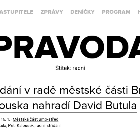
ASTUPITELE
ZPRÁVY
DENÍČKY
PROGRAM
PRAVOD
Štítek:
radní
ídání v radě městské části B
ouska nahradí David Butula
·
16. 1.
·
Městská část Brno-střed
tula
,
Petr Kalousek
,
radní
,
střídání