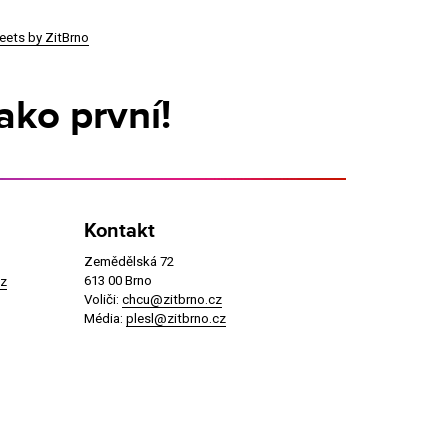
eets by ZitBrno
ako první!
Kontakt
Zemědělská 72
613 00 Brno
z
Voliči:
chcu@zitbrno.cz
Média:
plesl@zitbrno.cz