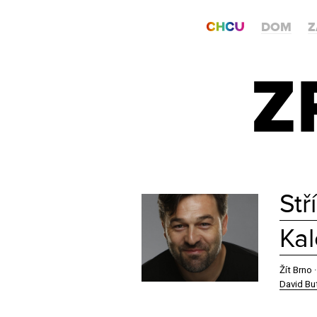
DOM
Z
Z
Stř
Kal
Žít Brno 
David Bu