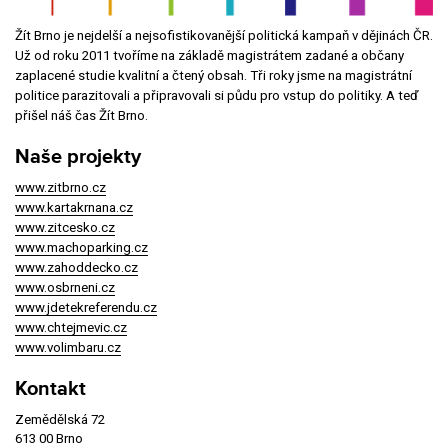
Žít Brno je nejdelší a nejsofistikovanější politická kampaň v dějinách ČR.
Už od roku 2011 tvoříme na základě magistrátem zadané a občany
zaplacené studie kvalitní a čtený obsah. Tři roky jsme na magistrátní
politice parazitovali a připravovali si půdu pro vstup do politiky. A teď
přišel náš čas Žít Brno.
Naše projekty
www.zitbrno.cz
www.kartakrnana.cz
www.zitcesko.cz
www.machoparking.cz
www.zahoddecko.cz
www.osbrneni.cz
www.jdetekreferendu.cz
www.chtejmevic.cz
www.volimbaru.cz
Kontakt
Zemědělská 72
613 00 Brno